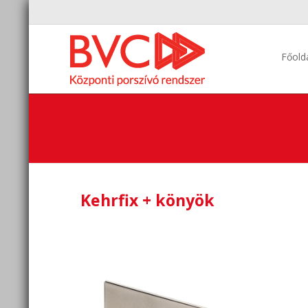
Főold
Kehrfix + könyök