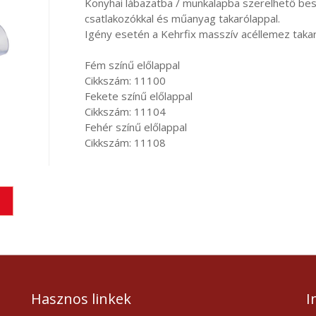
Konyhai lábazatba / munkalapba szerelhető besz
csatlakozókkal és műanyag takarólappal.
Igény esetén a Kehrfix masszív acéllemez takar
Fém színű előlappal
Cikkszám:
11100
Fekete
színű előlappal
Cikkszám:
11104
Fehér
színű előlappal
Cikkszám:
11108
Hasznos linkek
I