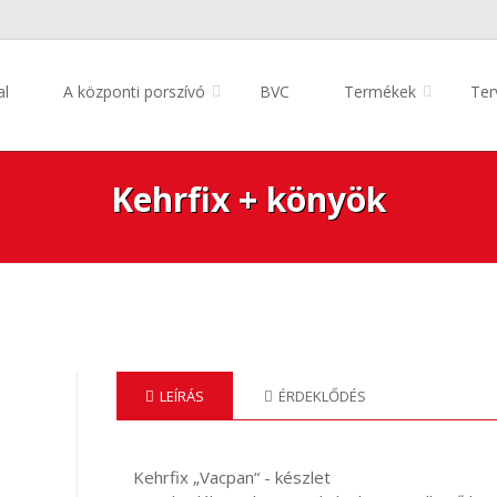
al
A központi porszívó
BVC
Termékek
Ter
Kehrfix + könyök
LEÍRÁS
ÉRDEKLŐDÉS
Kehrfix „Vacpan“ - készlet