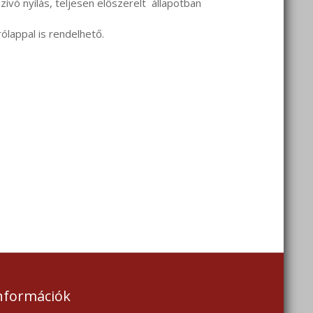
ívó nyílás, teljesen előszerelt állapotban
ólappal is rendelhető.
nformációk