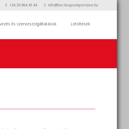
+36 30 964 45 44
info@bvc-kozpontiporszivo.hu
vezés és szervizszolgáltatások
Letöltések