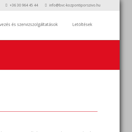
+36 30 964 45 44
info@bvc-kozpontiporszivo.hu
vezés és szervizszolgáltatások
Letöltések