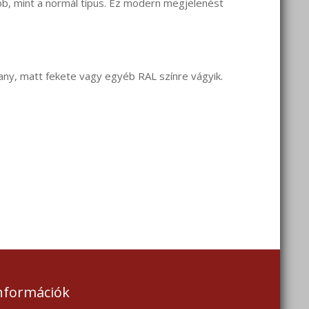
bb, mint a normál típus. Ez modern megjelenést
any, matt fekete vagy egyéb RAL színre vágyik.
nformációk