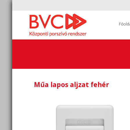
Főold
Műa lapos aljzat fehér