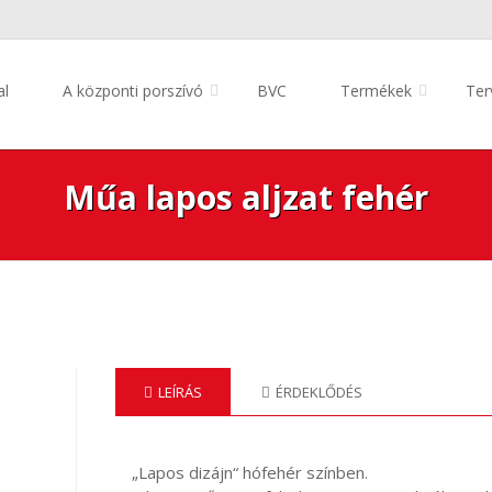
al
A központi porszívó
BVC
Termékek
Ter
Műa lapos aljzat fehér
LEÍRÁS
ÉRDEKLŐDÉS
„Lapos dizájn“ hófehér színben.