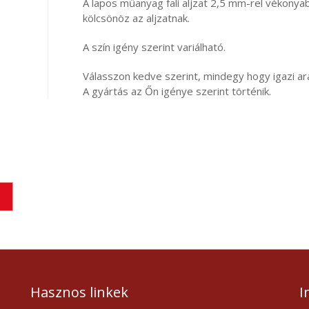
A lapos műanyag fali aljzat 2,5 mm-rel vékonya
kölcsönöz az aljzatnak.
A szín igény szerint variálható.
Válasszon kedve szerint, mindegy hogy igazi ar
A gyártás az Őn igénye szerint történik.
Hasznos linkek
I