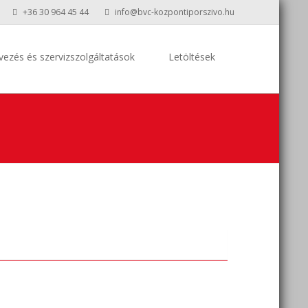
+36 30 964 45 44
info@bvc-kozpontiporszivo.hu
vezés és szervizszolgáltatások
Letöltések