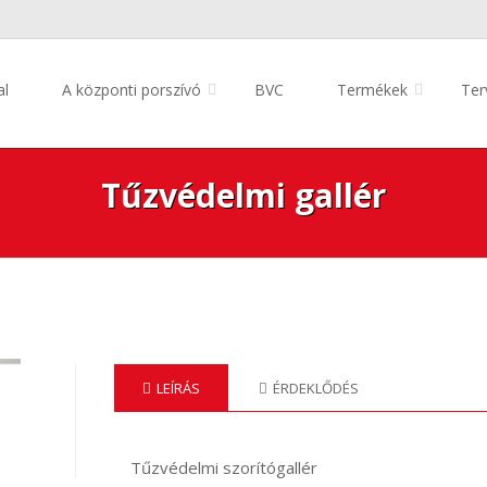
al
A központi porszívó
BVC
Termékek
Ter
Tűzvédelmi gallér
LEÍRÁS
ÉRDEKLŐDÉS
Tűzvédelmi szorítógallér