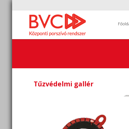
Főold
Tűzvédelmi gallér